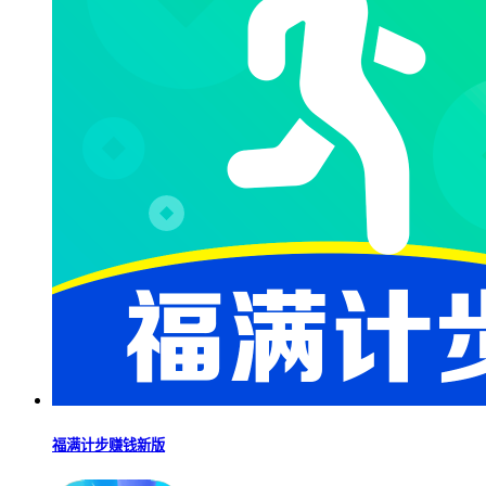
福满计步赚钱新版