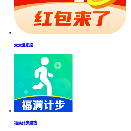
天天爱走路
福满计步赚钱