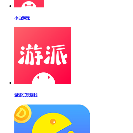
小白游戏
游派试玩赚钱