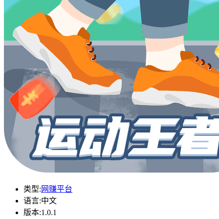
类型:
网赚平台
语言:
中文
版本:
1.0.1