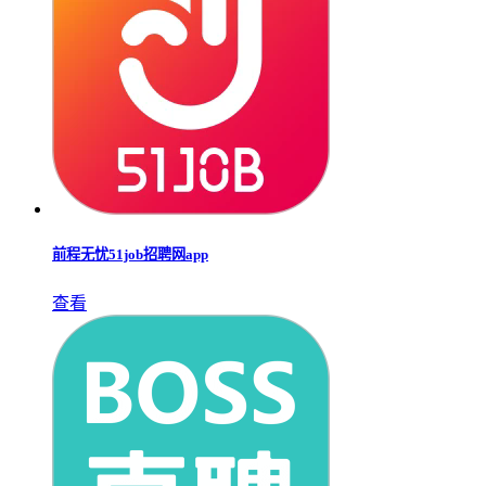
前程无忧51job招聘网app
查看