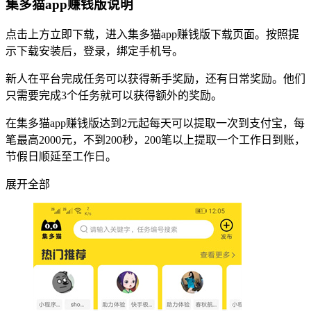
集多猫app赚钱版说明
点击上方立即下载，进入集多猫app赚钱版下载页面。按照提
示下载安装后，登录，绑定手机号。
新人在平台完成任务可以获得新手奖励，还有日常奖励。他们
只需要完成3个任务就可以获得额外的奖励。
在集多猫app赚钱版达到2元起每天可以提取一次到支付宝，每
笔最高2000元，不到200秒，200笔以上提取一个工作日到账，
节假日顺延至工作日。
展开全部