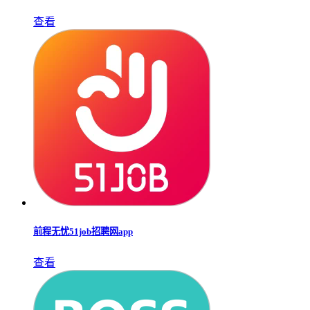
查看
前程无忧51job招聘网app
查看