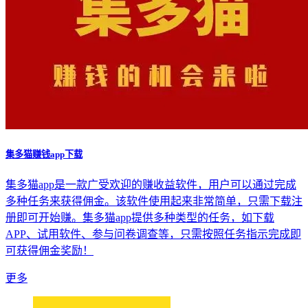
集多猫赚钱app下载
集多猫app是一款广受欢迎的赚收益软件，用户可以通过完成
多种任务来获得佣金。该软件使用起来非常简单，只需下载注
册即可开始赚。集多猫app提供多种类型的任务，如下载
APP、试用软件、参与问卷调查等，只需按照任务指示完成即
可获得佣金奖励！
更多