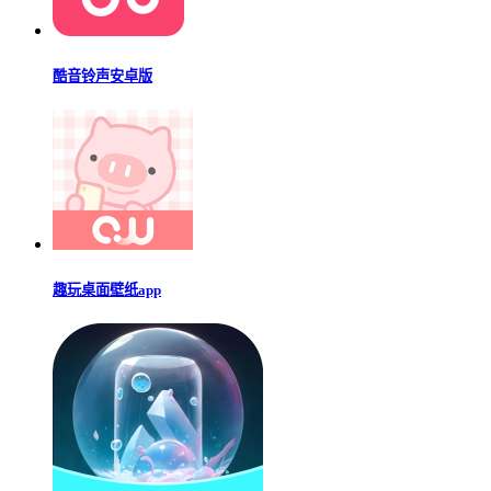
酷音铃声安卓版
趣玩桌面壁纸app