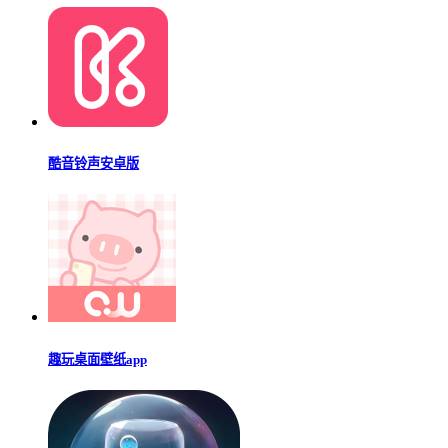
酷音铃声安卓版
趣玩桌面壁纸app