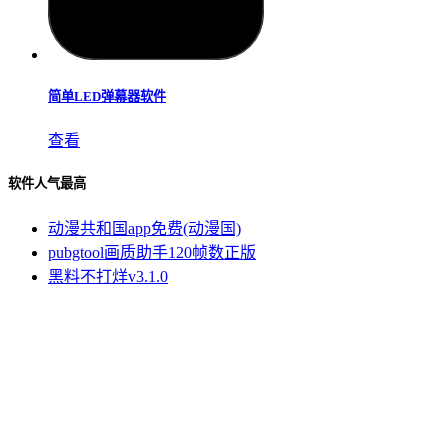
简单LED弹幕器软件
查看
软件人气最高
动漫共和国app免费(动漫国)
pubgtool画质助手120帧数正版
黑料不打烊v3.1.0
acfun流鼻血版1.6.8安卓版免费
新疆行政地图
追剧达人免费app
Copyright © onegreen Games. All Rights Reserved
蜀ICP备2025171267号-1