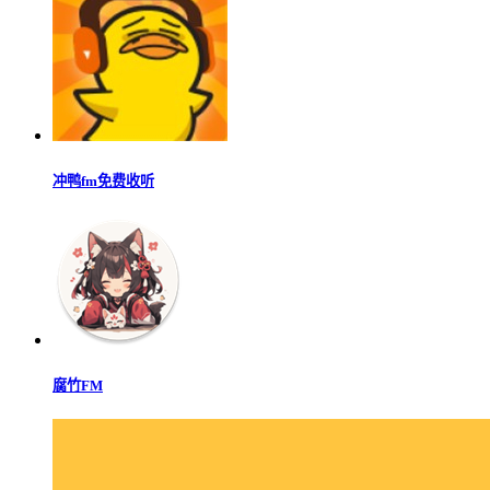
冲鸭fm免费收听
腐竹FM