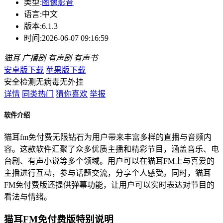
类型:
图像影音
语言:
中文
版本:
6.1.3
时间:
2026-06-07 09:16:59
猫耳
广播剧
有声剧
有声书
安卓版下载
苹果版下载
安全检测
无病毒
无外挂
详情
同类热门
猜你喜欢
举报
软件介绍
猫耳fm免付费无限钻石为用户带来丰富多样的直播与音频内
容。这款软件汇聚了众多优质主播和精彩节目，涵盖音乐、电
台剧、有声小说等多个领域。用户可以在猫耳FM上与喜爱的
主播进行互动，参与话题交流，分享个人感受。同时，猫耳
FM免付费版还提供弹幕功能，让用户可以实时表达对节目的
看法与情绪。
猫耳FM免付费版特别说明