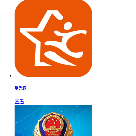
星光送
查看