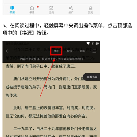
5、在阅读过程中，轻触屏幕中央调出操作菜单，点击顶部选
项中的【换源】按钮。