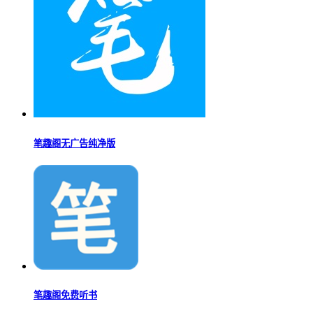
笔趣阁无广告纯净版
笔趣阁免费听书