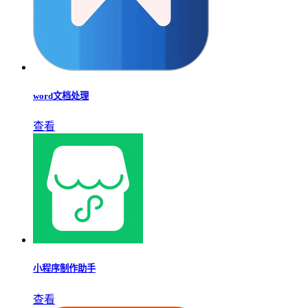
word文档处理
查看
小程序制作助手
查看