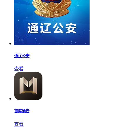
通辽公安
查看
首席通告
查看