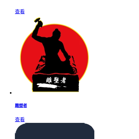
查看
雕塑者
查看