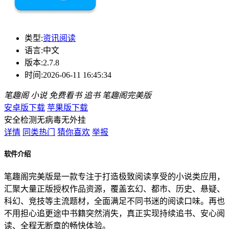
类型:
资讯阅读
语言:
中文
版本:
2.7.8
时间:
2026-06-11 16:45:34
笔趣阁
小说
免费看书
追书
笔趣阁完美版
安卓版下载
苹果版下载
安全检测
无病毒
无外挂
详情
同类热门
猜你喜欢
举报
软件介绍
笔趣阁完美版是一款专注于打造极致阅读享受的小说类应用，
汇聚大量正版授权作品资源，覆盖玄幻、都市、历史、悬疑、
科幻、竞技等主流题材，全面满足不同书迷的阅读口味。再也
不用担心追更途中书籍突然消失，真正实现持续追书、安心阅
读、全程无断章的畅快体验。