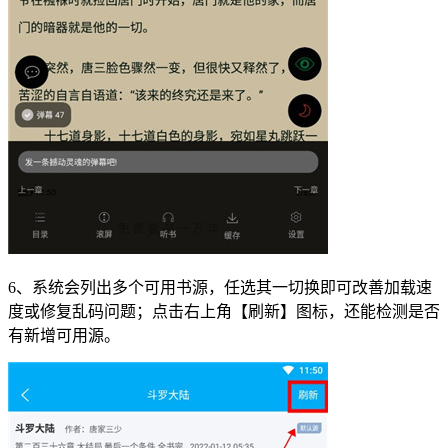
6、系统会列出多个可用书源，任选其一切换即可改善加载速
度或修复乱码问题；点击右上角【刷新】图标，还能检测是否
有新增可用源。