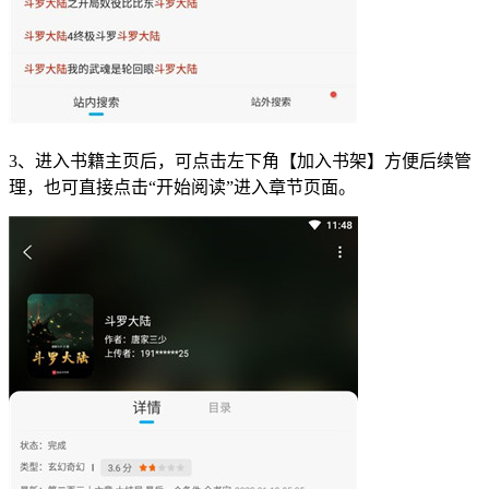
3、进入书籍主页后，可点击左下角【加入书架】方便后续管
理，也可直接点击“开始阅读”进入章节页面。