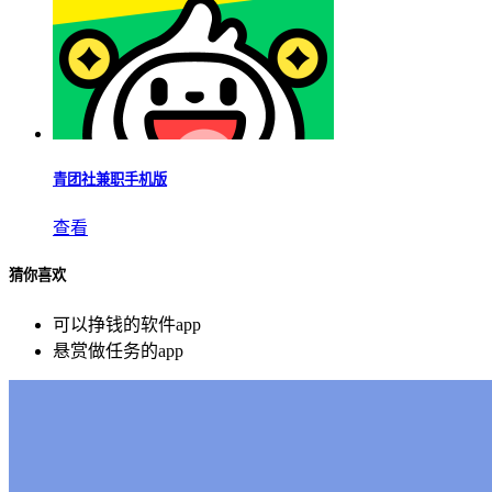
青团社兼职手机版
查看
猜你喜欢
可以挣钱的软件app
悬赏做任务的app