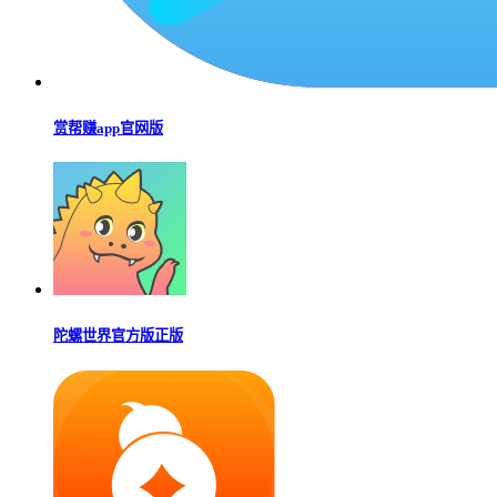
赏帮赚app官网版
陀螺世界官方版正版