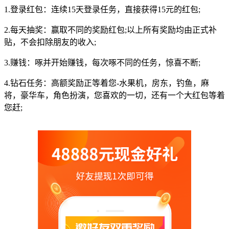
1.登录红包：连续15天登录任务，直接获得15元的红包;
2.每天抽奖：赢取不同的奖励红包;以上所有奖励均由正式补
贴，不会扣除朋友的收入;
3.赚钱：啄并开始赚钱，每次啄不同的任务，惊喜不断;
4.钻石任务：高额奖励正等着您-水果机，房东，钓鱼，麻
将，豪华车，角色扮演，您喜欢的一切，还有一个大红包等着
您赶;