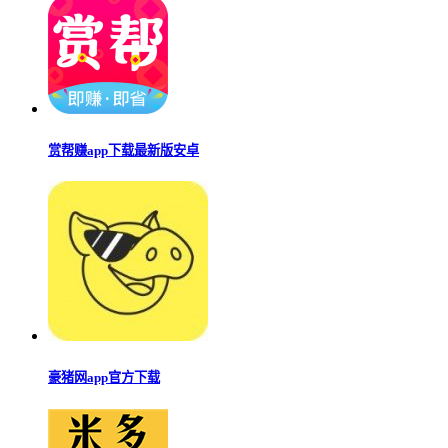
赏帮赚app下载最新版安卓
豪猪网app官方下载