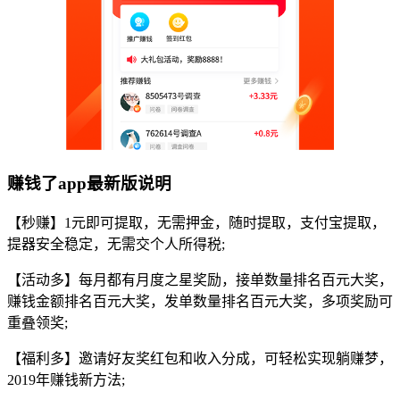
赚钱了app最新版说明
【秒赚】1元即可提取，无需押金，随时提取，支付宝提取，
提器安全稳定，无需交个人所得税;
【活动多】每月都有月度之星奖励，接单数量排名百元大奖，
赚钱金额排名百元大奖，发单数量排名百元大奖，多项奖励可
重叠领奖;
【福利多】邀请好友奖红包和收入分成，可轻松实现躺赚梦，
2019年赚钱新方法;