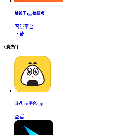
赚钱了app最新版
网赚平台
下载
同类热门
游戏fan 平台app
查看