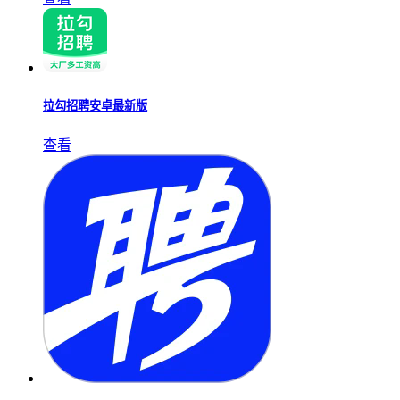
拉勾招聘安卓最新版
查看