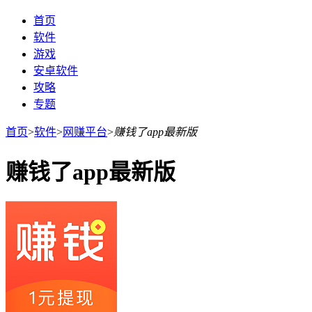
首页
软件
游戏
安卓软件
攻略
专题
首页
>
软件
>
网赚平台
>
赚钱了app最新版
赚钱了app最新版