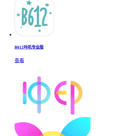
B612咔叽专业版
查看