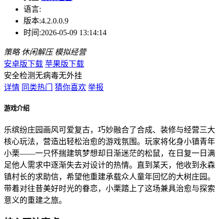
语言:
版本:
4.2.0.0.9
时间:
2026-05-09 13:14:14
策略
休闲解压
模拟经营
安卓版下载
苹果版下载
安全检测
无病毒
无外挂
详情
同类热门
猜你喜欢
举报
游戏介绍
乐缤纷庄园画风可爱复古，巧妙融合了合成、装修与经营三大
核心玩法，营造出轻松治愈的游戏氛围。玩家将化身小镇青年
小栗——一只怀揣建筑梦想却日渐迷茫的松鼠，在日复一日满
足他人需求中逐渐失去对设计的热情。直到某天，他收到永森
镇村长的求助信，希望他重建承载众人童年回忆的大树庄园。
带着对往昔美好时光的眷恋，小栗踏上了这场兼具治愈与探索
意义的重建之旅。