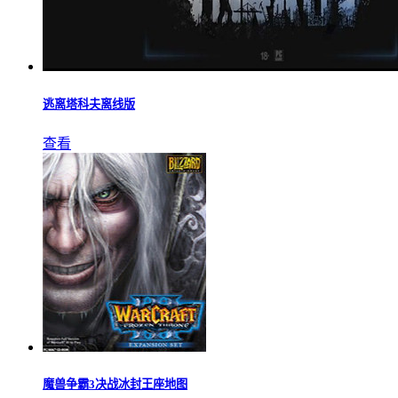
逃离塔科夫离线版
查看
魔兽争霸3决战冰封王座地图