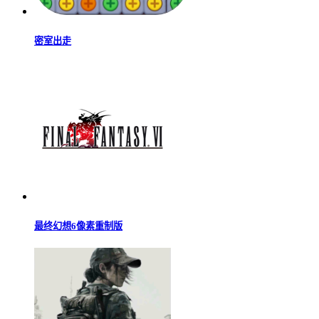
密室出走
最终幻想6像素重制版