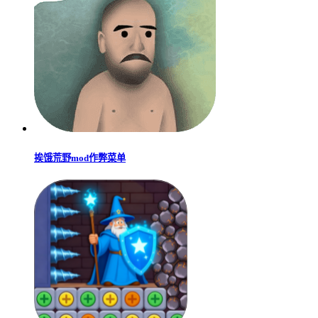
挨饿荒野mod作弊菜单