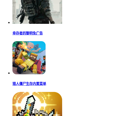
幸存者的黎明免广告
猎人僵尸生存内置菜单