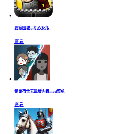
要塞围城手机汉化版
查看
猛鬼宿舍无敌版内置mod菜单
查看