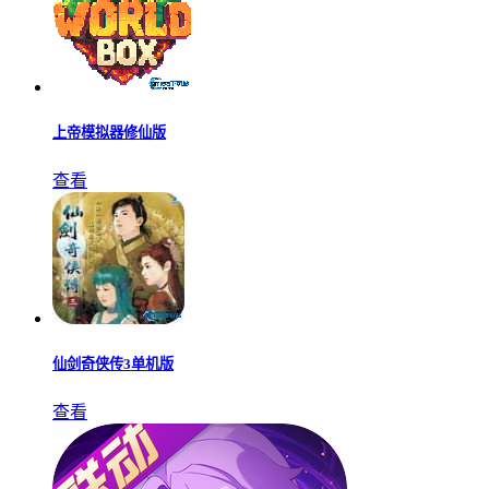
上帝模拟器修仙版
查看
仙剑奇侠传3单机版
查看