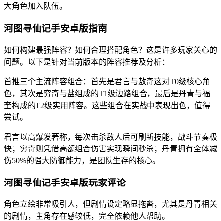
大角色加入队伍。
河图寻仙记手安卓版指南
如何构建最强阵容？如何合理搭配角色？这是许多玩家关心的
问题。以下是针对当前版本的阵容推荐及分析：
首推三个主流阵容组合：首先是君言与敖奇这对T0级核心角
色，其次是穷奇与盐组成的T1级边路组合，最后是丹青与福
奎构成的T2级实用阵容。这些组合在实战中表现出色，值得
尝试。
君言以高爆发著称，每次击杀敌人后可刷新技能，战斗节奏极
快；穷奇则凭借高额组合伤害实现瞬间秒杀；丹青拥有全体减
伤50%的强大防御能力，是团队生存的核心。
河图寻仙记手安卓版玩家评论
角色立绘非常吸引人，但剧情设定略显拖沓，尤其是丹青相关
的剧情，主角存在感较低，完全依赖他人帮助。