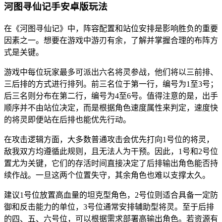
河图寻仙记手安卓版玩法
在《河图寻仙记》中，阵容配置和站位安排是影响胜负的重要
因素之一。想要在游戏中游刃有余，了解并掌握合理的布阵方
式是关键。
游戏中每位玩家最多可派出六名将灵参战，他们将以三前排、
三后排的方式进行排列。前三名位于第一行，编号为1至3号；
后三名则分布在第二行，编号为4至6号。值得注意的是，出手
顺序并不由站位决定，而是根据角色速度属性来判定，速度快
的将灵即便站在后排也能优先行动。
在攻击逻辑方面，大多数普通攻击会优先打向1号位的将灵，
敌我双方均遵循此规则，且无法人为干预。因此，1号和2号位
置尤为关键，它们的存活时间直接决定了后排输出角色能否持
续作战。一旦这两个位置失守，其余角色也难以支撑太久。
建议1号位放置高血量的坦克型角色，2号位则适合具备一定防
御和反击能力的单位，3号位通常安排辅助型将灵。至于后排
的四、五、六号位，可以根据需求部署高输出角色。若资源有