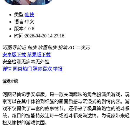
类型:
仙侠
语言:
中文
版本:
1.0.6
时间:
2026-04-20 14:27:16
河图寻仙记
仙侠
放置仙侠
扮演
3D
二次元
安卓版下载
苹果版下载
安全检测
无病毒
无外挂
详情
同类热门
猜你喜欢
举报
游戏介绍
河图寻仙记手安卓版，是一款充满趣味的角色扮演类游戏，玩
家可以在其中体验到细腻的画面质感与沉浸式的剧情内容。游
戏不仅提供了丰富的故事情节，还带来了极具策略性的战斗系
统，炫目的技能特效让每一场战斗都充满激情，为玩家带来轻
松又愉悦的游戏氛围。