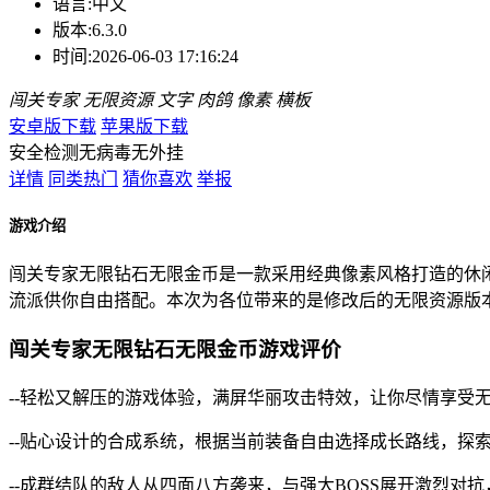
语言:
中文
版本:
6.3.0
时间:
2026-06-03 17:16:24
闯关专家
无限资源
文字
肉鸽
像素
横板
安卓版下载
苹果版下载
安全检测
无病毒
无外挂
详情
同类热门
猜你喜欢
举报
游戏介绍
闯关专家无限钻石无限金币是一款采用经典像素风格打造的休
流派供你自由搭配。本次为各位带来的是修改后的无限资源版
闯关专家无限钻石无限金币游戏评价
--轻松又解压的游戏体验，满屏华丽攻击特效，让你尽情享受
--贴心设计的合成系统，根据当前装备自由选择成长路线，探
--成群结队的敌人从四面八方袭来，与强大BOSS展开激烈对