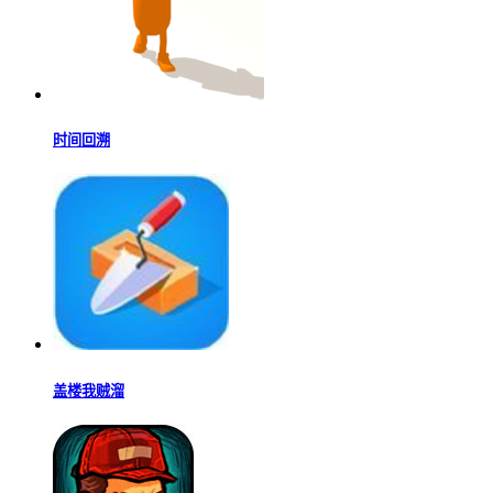
时间回溯
盖楼我贼溜