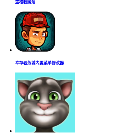
盖楼我贼溜
幸存者危城内置菜单修改器