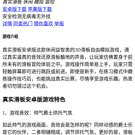
真实滑板
休闲
模拟
冒险
安卓版下载
苹果版下载
安全检测
无病毒
无外挂
详情
同类热门
猜你喜欢
举报
游戏介绍
真实滑板安卓版这款休闲益智类的3D滑板自由模拟游戏，通
过真实逼真的音效还原滑板触地的声音，让玩家仿佛置身于前
所未有的滑板冒险体验之中。游戏操作简单易上手，玩家只需
轻触屏幕即可进行跳跃或前进。即使是新手，在练习模式中磨
练操作技巧后，也能挑战真实比赛，尽情享受游戏乐趣。热衷
者切勿错过这个机会。
真实滑板安卓版游戏特色
1、游戏音效：帅气爵士烘托气氛
如此帅气的游戏画面，音效会是怎样的呢？同样动感的爵士乐
是它的伙伴，二者相辅相成，调节烘托气氛，更妙的是，滑板