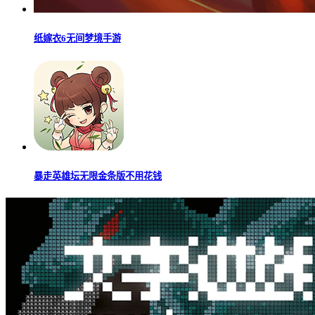
纸嫁衣6无间梦境手游
暴走英雄坛无限金条版不用花钱