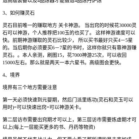
造高级装备以及4品炼器才能锻造4品炼丹炉炼
3、如何赚灵石
灵石目前唯一的赚取地方 关卡神游。 当出窍的时候花30000灵
石可以神游，个人推荐把100玉的也买了。 这样神游速度可以
快。前期神游赚取的灵石比较少， 所以买书最好只买4－5星
的。当后期你必须要买6－7星的书时，这样你就只有靠神游赚
灵石。。本人亲测，刷图15，花7000神游25次，可以收回
15000左右。那么就是两天一本六星书。高级图会更快。
4、境界
境界有三个地方需要注意
第一天必须快速到元婴期，然后门派里练功(灵石和灵玉可以
用时)=可以快速出窍=可以神游关卡。
第二层访市需要出窍期才可以上，第三层访市需要炼虚期才可
以上(每上一层能买更多的书、丹药等物资)