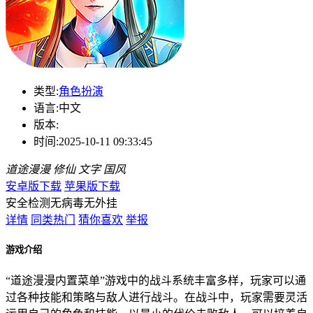
类型:
角色扮演
语言:
中文
版本:
时间:
2025-10-11 09:33:45
道途漫漫
修仙
文字
国风
安卓版下载
苹果版下载
安全检测
无病毒
无外挂
详情
同类热门
猜你喜欢
举报
游戏介绍
“道途漫漫内置菜单”游戏中的战斗系统丰富多样，玩家可以通
过各种技能和策略与敌人进行战斗。在战斗中，玩家需要灵活