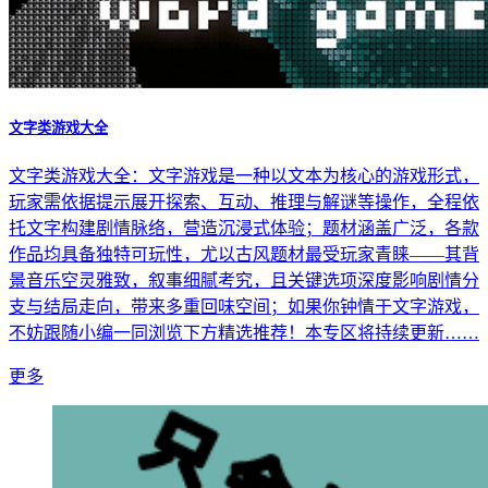
文字类游戏大全
文字类游戏大全：文字游戏是一种以文本为核心的游戏形式，
玩家需依据提示展开探索、互动、推理与解谜等操作，全程依
托文字构建剧情脉络，营造沉浸式体验；题材涵盖广泛，各款
作品均具备独特可玩性，尤以古风题材最受玩家青睐——其背
景音乐空灵雅致，叙事细腻考究，且关键选项深度影响剧情分
支与结局走向，带来多重回味空间；如果你钟情于文字游戏，
不妨跟随小编一同浏览下方精选推荐！本专区将持续更新……
更多