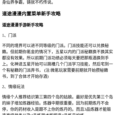
身仙界争霸，铸就不朽传说。
道途漫漫内置菜单新手攻略
道途漫漫手游新手攻略
1、门派
不同的境界可以进不同等级的门派。门派技能还可以兑换秘
籍。但前期你氪金的情况下，五星以内的门派秘籍换不换其实
都没有效果。所以前期门派功绩必须每天要把那瓶酒换到手
上。化神进五星开始可以跳槽几个门派学习技能，然后宅到一
个有秘籍的门派弄书， (注:微氪玩家需要前期就开始攒秘籍
书，到了合体才开始存酒)
2、情缘玩法
情缘个人推荐结识第三第四个岛的姑娘。最好是优先第三个岛
的妹子增加炼器经验。炼器中期很重要。因为前期炼丹不会
停，你的药材收入是跟不上你的炼丹的。而且3品炼器才能锻