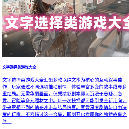
文字选择类游戏大全
文字选择类游戏大全汇聚多款以纯文本为核心的互动叙事佳
作，玩家通过不同选项推动剧情，体验丰富多变的故事线与多
重结局。无需华丽画面，仅凭精彩剧本即可沉浸于悬疑、恋
爱、冒险等多元题材之中。每一次抉择都可能引发全新走向，
带来意想不到的情感冲击与结局惊喜。喜爱深度剧情与自由决
策的玩家，不容错过这一合集，即刻开启专属你的独特故事之
旅！