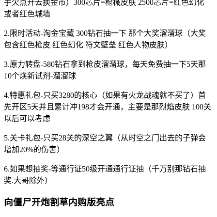
手欠点开去换金币）300芯片=枪械皮肤 2500芯片=红色幻化
或者红色城墙
2.限时活动-淘金宝藏 300钻石抽一下 那个大奖溜溜球（大奖
包含红色枪皮 红色幻化 符文壁垒 红色人物皮肤）
3.原力转盘-580钻石拿到枪皮溜溜球，每天免费抽一下5天那
10个焕新试剂-溜溜球
4.特惠礼包-只买3280的核心（如果有火龙战魂就不买了）首
先开区5天并且累计冲198才会开通，主要是那烈焰皮肤 100关
以后可以考虑
5.关卡礼包-只买28关的深空之翼（从时空之门出去的子弹会
增加20%的伤害）
6.如果想抽奖-等通行证50级开通通行证抽（千万别那钻石抽
奖.大哥除外）
向僵尸开炮割草内购版亮点