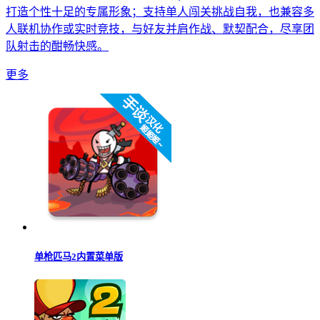
打造个性十足的专属形象；支持单人闯关挑战自我，也兼容多
人联机协作或实时竞技，与好友并肩作战、默契配合，尽享团
队射击的酣畅快感。
更多
单枪匹马2内置菜单版