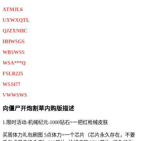
ATMJL6
UXWXQTL
QJZXNHC
HHWSGS
WBSWSS
WSA***Q
FSLB225
WSJ477
VWWSWS
向僵尸开炮割草内购版描述
1.限时活动-机械纪元-1000钻石=一把红枪械皮肤
买周体力礼包刷图 5点体力=一个芯片（芯片永久存在，不要