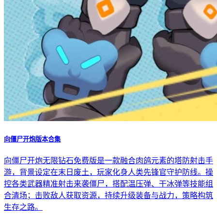
向僵尸开炮版本合集
向僵尸开炮无限钻石免费版是一款融合肉鸽元素的塔防射击手
游，背景设定在末日废土，玩家化身人类先锋官守护防线。操
控各类武器精准射击来袭僵尸，搭配温压弹、干冰弹等技能组
合清场；击败敌人获取资源，持续升级装备与战力，策略构筑
生存之路。