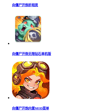
向僵尸开炮折相思
向僵尸开炮无限钻石单机版
向僵尸开炮内置MOD菜单