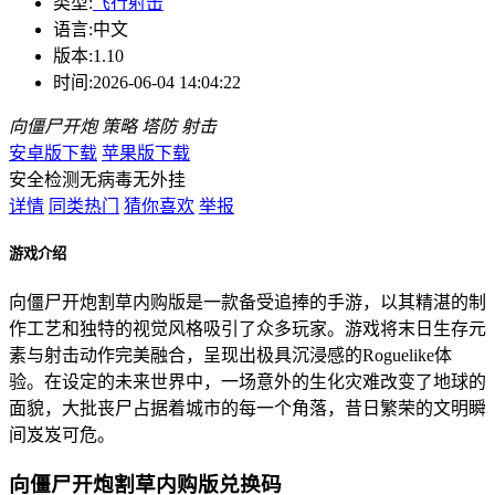
类型:
飞行射击
语言:
中文
版本:
1.10
时间:
2026-06-04 14:04:22
向僵尸开炮
策略
塔防
射击
安卓版下载
苹果版下载
安全检测
无病毒
无外挂
详情
同类热门
猜你喜欢
举报
游戏介绍
向僵尸开炮割草内购版是一款备受追捧的手游，以其精湛的制
作工艺和独特的视觉风格吸引了众多玩家。游戏将末日生存元
素与射击动作完美融合，呈现出极具沉浸感的Roguelike体
验。在设定的未来世界中，一场意外的生化灾难改变了地球的
面貌，大批丧尸占据着城市的每一个角落，昔日繁荣的文明瞬
间岌岌可危。
向僵尸开炮割草内购版兑换码