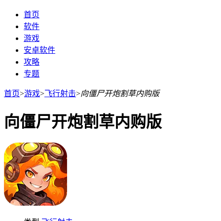
首页
软件
游戏
安卓软件
攻略
专题
首页
>
游戏
>
飞行射击
>
向僵尸开炮割草内购版
向僵尸开炮割草内购版