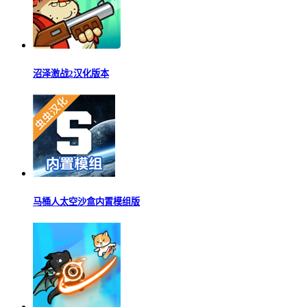
沼泽激战2汉化版本
马桶人太空沙盒内置模组版