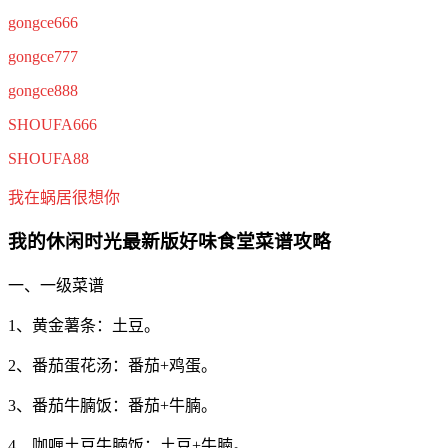
gongce666
gongce777
gongce888
SHOUFA666
SHOUFA88
我在蜗居很想你
我的休闲时光最新版好味食堂菜谱攻略
一、一级菜谱
1、黄金薯条：土豆。
2、番茄蛋花汤：番茄+鸡蛋。
3、番茄牛腩饭：番茄+牛腩。
4、咖喱土豆牛腩饭：土豆+牛腩。