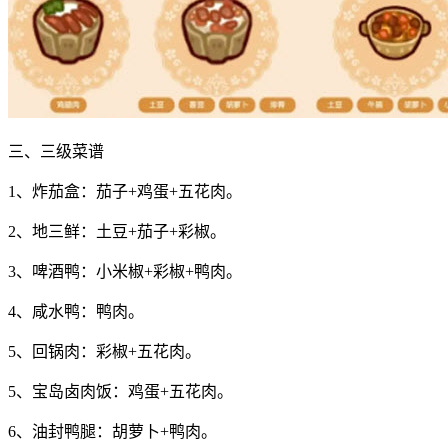
三、三级菜谱
1、炸茄盒：茄子+鸡蛋+五花肉。
2、地三鲜：土豆+茄子+彩椒。
3、啤酒鸭：小米椒+彩椒+鸭肉。
4、咸水鸭：鸭肉。
5、回锅肉：彩椒+五花肉。
5、宝岛卤肉饭：鸡蛋+五花肉。
6、油封鸭腿：胡萝卜+鸭肉。