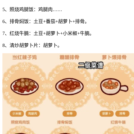
5、照烧鸡腿饭：鸡腿肉……
6、排骨焖饭：土豆+番茄+胡萝卜+排骨。
7、红烧牛腩：土豆+胡萝卜+小米椒+牛腩。
8、清炒胡萝卜片：胡萝卜。