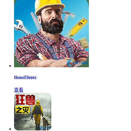
HouseFlipper
查看