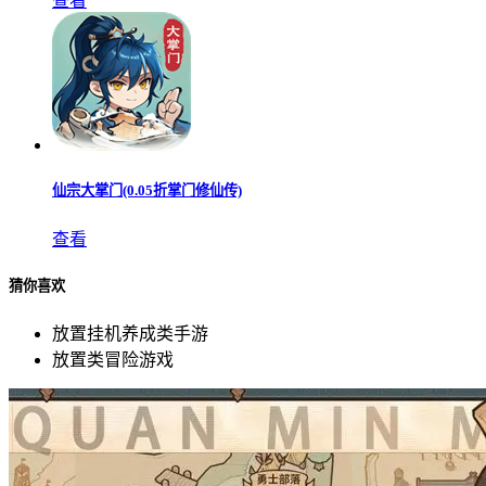
查看
仙宗大掌门(0.05折掌门修仙传)
查看
猜你喜欢
放置挂机养成类手游
放置类冒险游戏