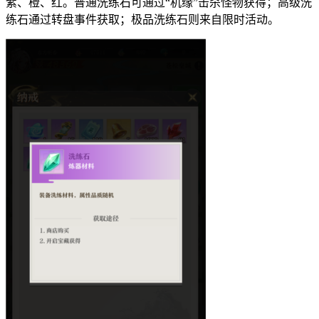
紫、橙、红。普通洗练石可通过“机缘”击杀怪物获得；高级洗
练石通过转盘事件获取；极品洗练石则来自限时活动。