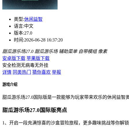
类型:
休闲益智
语言:
中文
版本:
27.0
时间:
2026-06-28 16:37:20
甜瓜游乐场27.0
甜瓜游乐场
辅助菜单
自带模组
像素
安卓版下载
苹果版下载
安全检测
无病毒
无外挂
详情
同类热门
猜你喜欢
举报
游戏介绍
甜瓜游乐场27.0国际版是一款能够为玩家带来欢乐的休闲益智
甜瓜游乐场27.0国际版亮点
1、开启一段充满惊喜的沙盒冒险旅程，更多趣味挑战等你解