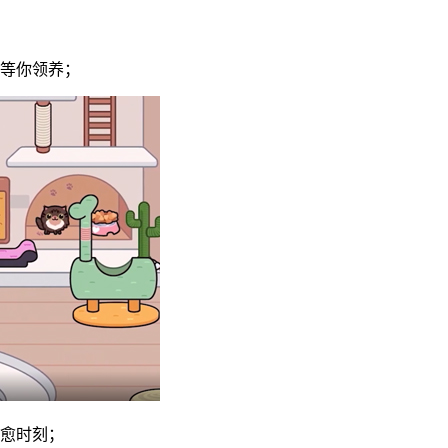
狗等你领养；
治愈时刻；