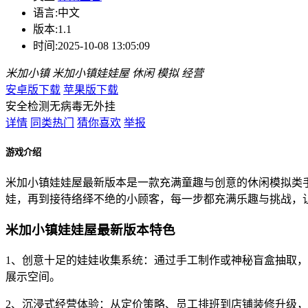
语言:
中文
版本:
1.1
时间:
2025-10-08 13:05:09
米加小镇
米加小镇娃娃屋
休闲
模拟
经营
安卓版下载
苹果版下载
安全检测
无病毒
无外挂
详情
同类热门
猜你喜欢
举报
游戏介绍
米加小镇娃娃屋最新版本是一款充满童趣与创意的休闲模拟类
娃，再到接待络绎不绝的小顾客，每一步都充满乐趣与挑战，
米加小镇娃娃屋最新版本特色
1、创意十足的娃娃收集系统：通过手工制作或神秘盲盒抽取
展示空间。
2、沉浸式经营体验：从定价策略、员工排班到店铺装修升级