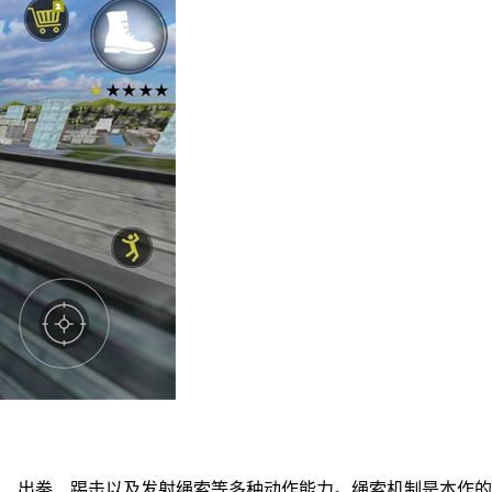
跃、出拳、踢击以及发射绳索等多种动作能力。绳索机制是本作