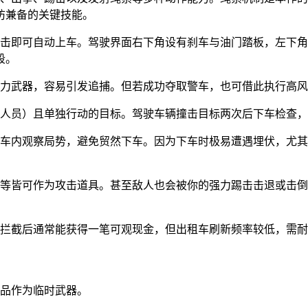
防兼备的关键技能。
点击即可自动上车。驾驶界面右下角设有刹车与油门踏板，左下
段。
强力武器，容易引发追捕。但若成功夺取警车，也可借此执行高
法人员）且单独行动的目标。驾驶车辆撞击目标两次后下车检查
在车内观察局势，避免贸然下车。因为下车时极易遭遇埋伏，尤
椅等皆可作为攻击道具。甚至敌人也会被你的强力踢击击退或击
功拦截后通常能获得一笔可观现金，但出租车刷新频率较低，需
物品作为临时武器。