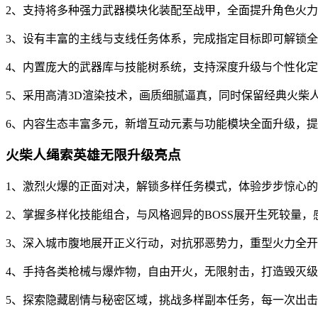
2、支持将多种强力武器模块化装配至战甲，全面提升角色火
3、设有丰富的主线与支线任务体系，完成指定目标即可解锁
4、内置庞大的武器库与技能树系统，支持深度升级与个性化
5、采用高清3D渲染技术，画质细腻逼真，同时保留经典火柴
6、内容生态丰富多元，新增互动元素与功能模块全面升级，
火柴人绳索英雄无限升级亮点
1、激烈火爆的正面对决，解锁多样任务模式，体验步步惊心
2、掌握多样化技能组合，与风格迥异的BOSS展开生死较量
3、深入城市腹地展开正义行动，对抗邪恶势力，重型火力全
4、手持各类枪械与爆炸物，自由开火，无限射击，打造毁灭
5、探索隐藏剧情与秘密区域，挑战多样副本任务，每一次出