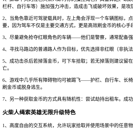
栏杆、自行车等）施加强力冲击，造成击飞或破坏效果，是攻
2、当角色靠近可驾驶载具时，左上角会浮现一个车辆图标，
要，因为驾车不仅是主要交通方式，更是高效刷金币的核心手
3、尽量避免抢夺红眼角色的车辆——他们是警察，通常配备
4、寻找马路边的普通路人作为目标，优先选择非红眼（非执
5、成功击杀后若掉落金币，可下车拾取；若无掉落则建议留
亡。
6、游戏中几乎所有障碍物均可被踢飞——护栏、自行车、长
刷金币或脱身逃生。
7、另一种获取金币的方式具有随机性：尝试劫持出租车。成
火柴人绳索英雄无限升级特色
1、高度自由的交互系统，允许玩家拾取并使用场景中的任意