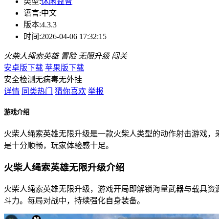
类型:
休闲益智
语言:
中文
版本:
4.3.3
时间:
2026-04-06 17:32:15
火柴人绳索英雄
冒险
无限升级
闯关
安卓版下载
苹果版下载
安全检测
无病毒
无外挂
详情
同类热门
猜你喜欢
举报
游戏介绍
火柴人绳索英雄无限升级是一款火柴人类型的动作射击游戏，
是十分顺畅，玩家体验感十足。
火柴人绳索英雄无限升级介绍
火柴人绳索英雄无限升级，游戏开局即解锁海量武器与载具资
斗力。每局对战中，持续强化自身装备。