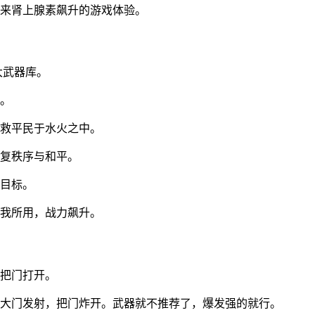
带来肾上腺素飙升的游戏体验。
大武器库。
派。
拯救平民于水火之中。
恢复秩序与和平。
关目标。
为我所用，战力飙升。
段把门打开。
着大门发射，把门炸开。武器就不推荐了，爆发强的就行。