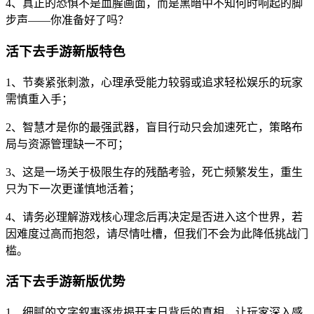
4、真正的恐惧不是血腥画面，而是黑暗中不知何时响起的脚
步声——你准备好了吗？
活下去手游新版特色
1、节奏紧张刺激，心理承受能力较弱或追求轻松娱乐的玩家
需慎重入手；
2、智慧才是你的最强武器，盲目行动只会加速死亡，策略布
局与资源管理缺一不可；
3、这是一场关于极限生存的残酷考验，死亡频繁发生，重生
只为下一次更谨慎地活着；
4、请务必理解游戏核心理念后再决定是否进入这个世界，若
因难度过高而抱怨，请尽情吐槽，但我们不会为此降低挑战门
槛。
活下去手游新版优势
1、细腻的文字叙事逐步揭开末日背后的真相，让玩家深入感