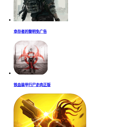
幸存者的黎明免广告
铁血装甲行尸走肉正版