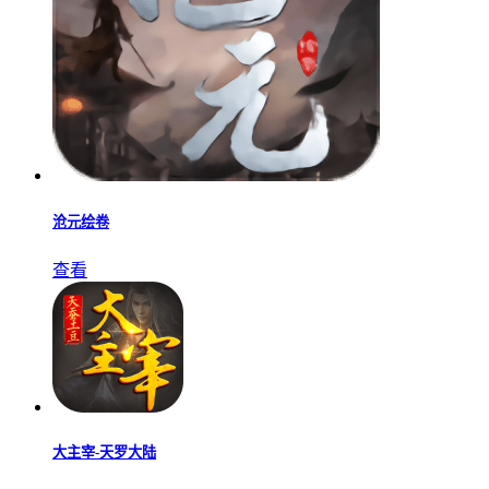
沧元绘卷
查看
大主宰-天罗大陆