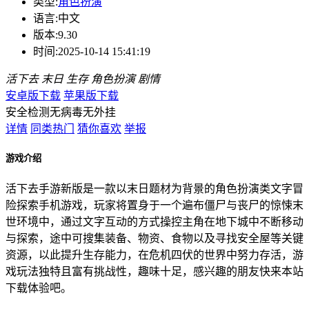
类型:
角色扮演
语言:
中文
版本:
9.30
时间:
2025-10-14 15:41:19
活下去
末日
生存
角色扮演
剧情
安卓版下载
苹果版下载
安全检测
无病毒
无外挂
详情
同类热门
猜你喜欢
举报
游戏介绍
活下去手游新版是一款以末日题材为背景的角色扮演类文字冒
险探索手机游戏，玩家将置身于一个遍布僵尸与丧尸的惊悚末
世环境中，通过文字互动的方式操控主角在地下城中不断移动
与探索，途中可搜集装备、物资、食物以及寻找安全屋等关键
资源，以此提升生存能力，在危机四伏的世界中努力存活，游
戏玩法独特且富有挑战性，趣味十足，感兴趣的朋友快来本站
下载体验吧。