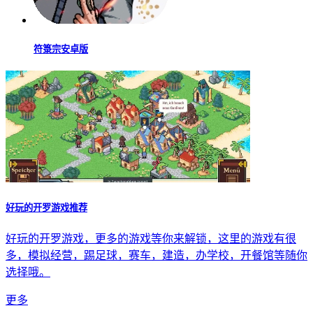
2026像素游戏大全
2026像素游戏大全,像素风格的游戏为玩家带来别具一格的趣
味体验，画面虽复古却充满魅力，玩法涵盖二次元、角色扮演
（RPG）、修仙仙侠、冒险闯关、生存挑战、益智解谜以及动
作格斗等多种类型。玩家可直接在本合集中快速找到自己感兴
趣的作品。无论你是想探索新颖的剧情设定，还是尝试独特的
操作机制，这里都能满足你的需求。所有推荐的游戏均可一键
下载，轻松开启你的像素世界之旅。
更多