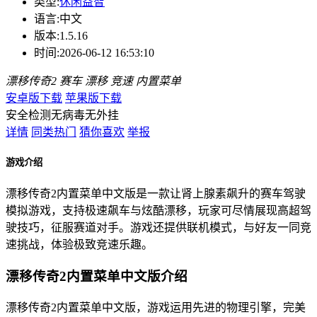
类型:
休闲益智
语言:
中文
版本:
1.5.16
时间:
2026-06-12 16:53:10
漂移传奇2
赛车
漂移
竞速
内置菜单
安卓版下载
苹果版下载
安全检测
无病毒
无外挂
详情
同类热门
猜你喜欢
举报
游戏介绍
漂移传奇2内置菜单中文版是一款让肾上腺素飙升的赛车驾驶
模拟游戏，支持极速飙车与炫酷漂移，玩家可尽情展现高超驾
驶技巧，征服赛道对手。游戏还提供联机模式，与好友一同竞
速挑战，体验极致竞速乐趣。
漂移传奇2内置菜单中文版介绍
漂移传奇2内置菜单中文版，游戏运用先进的物理引擎，完美