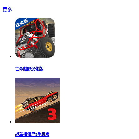
更多
亡命越野汉化版
战车撞僵尸3手机版