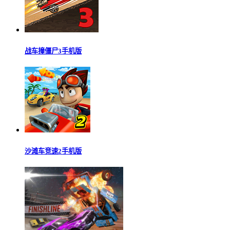
战车撞僵尸3手机版
沙滩车竞速2手机版