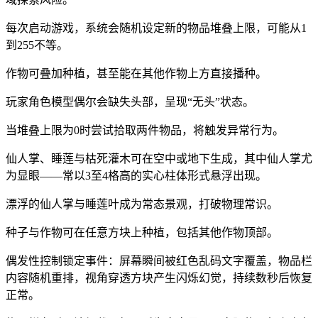
每次启动游戏，系统会随机设定新的物品堆叠上限，可能从1
到255不等。
作物可叠加种植，甚至能在其他作物上方直接播种。
玩家角色模型偶尔会缺失头部，呈现“无头”状态。
当堆叠上限为0时尝试拾取两件物品，将触发异常行为。
仙人掌、睡莲与枯死灌木可在空中或地下生成，其中仙人掌尤
为显眼——常以3至4格高的实心柱体形式悬浮出现。
漂浮的仙人掌与睡莲叶成为常态景观，打破物理常识。
种子与作物可在任意方块上种植，包括其他作物顶部。
偶发性控制锁定事件：屏幕瞬间被红色乱码文字覆盖，物品栏
内容随机重排，视角穿透方块产生闪烁幻觉，持续数秒后恢复
正常。