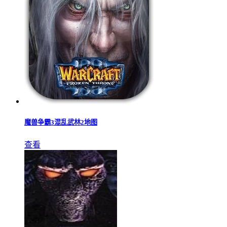
魔兽争霸3混乱武林2地图
查看