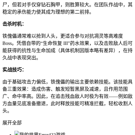
尸，但若对手仅穿钻石胸甲，则胜算较大。在团队作战中，其
稳定的承伤能力使其成为理想的第二前排。
击杀时机：
铁傀儡通常难以抢到人头，更适合参与对抗凋灵等高难度
Boss。凭借自带的“生命恢复 III”药水效果，以及击败敌人后可
能获得的抗性与生命加成（具体机制因版本略有差异），在持
久战中表现突出。
实战技巧：
由于基础攻击力偏低，铁傀儡的输出主要依赖技能。该技能具
备三重效果：造成伤害、触发短暂黑屏及减速，且作用范围
广、命中率高。因此，在追击残血敌人时极为有效——例如敌
方血量见底准备撤退，此时释放技能可精准拦截，轻松收割人
头。
展开全部