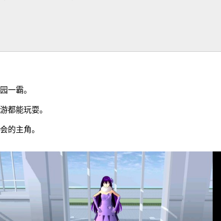
校园一霸。
下游都能玩耍。
舞会的主角。