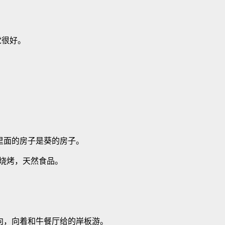
觉很好。
里面的房子是葵的房子。
种烧烤，天然食品。
向，向着和牛餐厅给的岸板游。