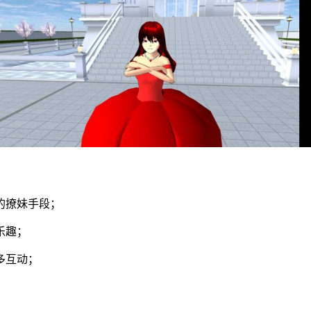
的撩妹手段；
乐趣；
多互动；